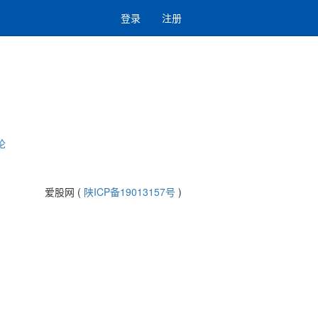
登录
注册
论
爱股网 (
陕ICP备19013157号
)