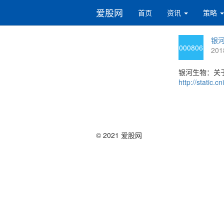
爱股网
首页
资讯
策略
银河
000806
201
银河生物：关
http://static
© 2021 爱股网