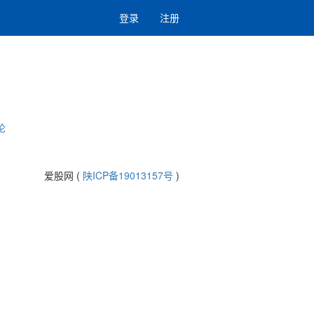
登录
注册
论
爱股网 (
陕ICP备19013157号
)