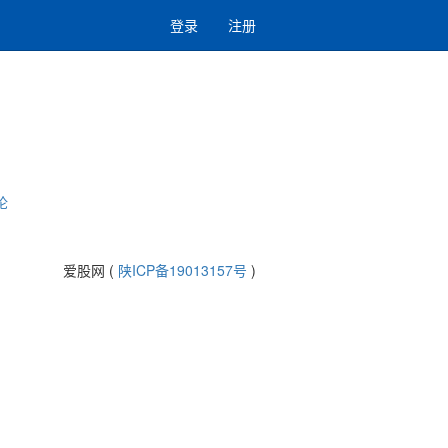
登录
注册
论
爱股网 (
陕ICP备19013157号
)