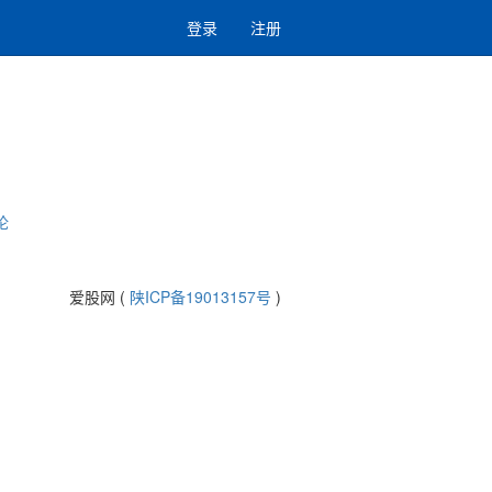
登录
注册
论
爱股网 (
陕ICP备19013157号
)