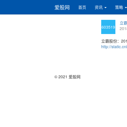
爱股网
首页
资讯
策略
立霸
603519
201
立霸股份：20
http://static
© 2021 爱股网