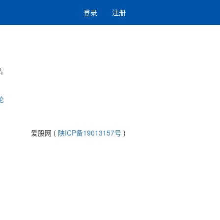
登录
注册
告
论
爱股网 (
陕ICP备19013157号
)