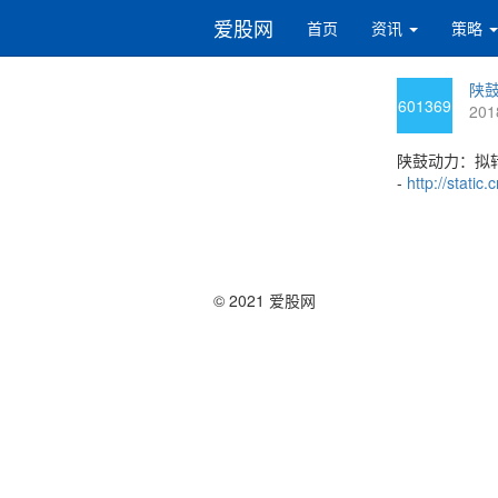
爱股网
首页
资讯
策略
陕鼓
601369
201
陕鼓动力：拟
-
http://stati
© 2021 爱股网