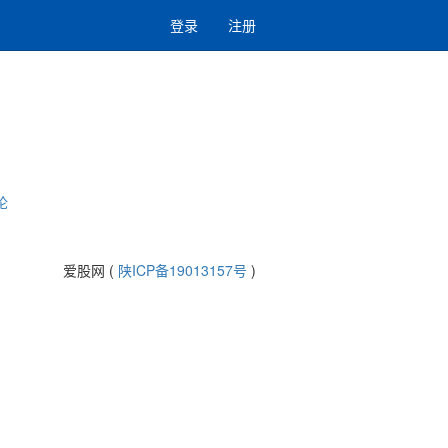
登录
注册
论
爱股网 (
陕ICP备19013157号
)