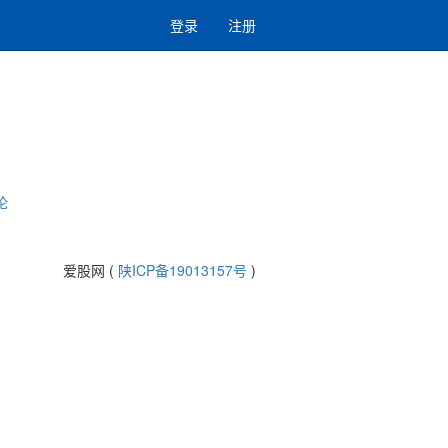
登录
注册
论
爱股网 (
陕ICP备19013157号
)