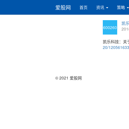
爱股网
首页
资讯
策略
凯乐
600260
201
凯乐科技：关
20/12056163
© 2021 爱股网