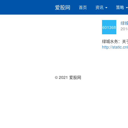
爱股网
首页
资讯
策略
绿城
601368
201
绿城水务：关
http://static
© 2021 爱股网