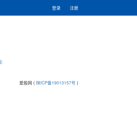
登录
注册
论
爱股网 (
陕ICP备19013157号
)