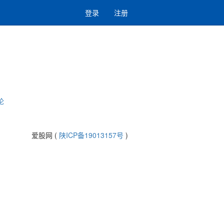
登录
注册
论
爱股网 (
陕ICP备19013157号
)