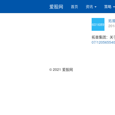
爱股网
首页
资讯
策略
拓普
601689
201
拓普集团：关
07/12056554
© 2021 爱股网