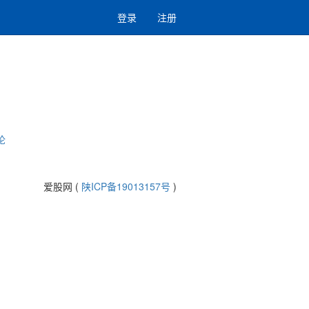
登录
注册
论
爱股网 (
陕ICP备19013157号
)