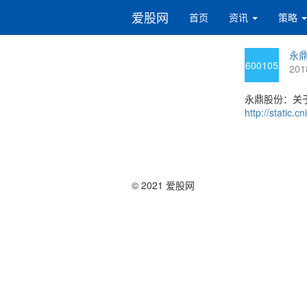
爱股网
首页
资讯
策略
永鼎
600105
201
永鼎股份：关
http://static
© 2021 爱股网