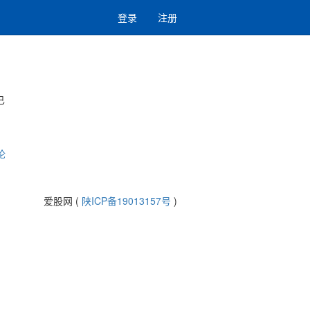
登录
注册
已
论
爱股网 (
陕ICP备19013157号
)