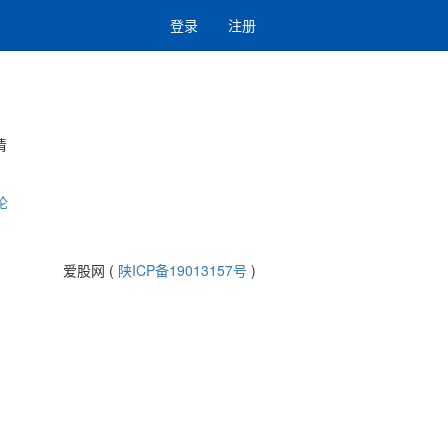
登录
注册
清
论
爱股网 (
陕ICP备19013157号
)