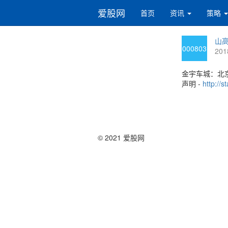
爱股网
首页
资讯
策略
山高
000803
201
金宇车城：北
声明 -
http://
© 2021 爱股网