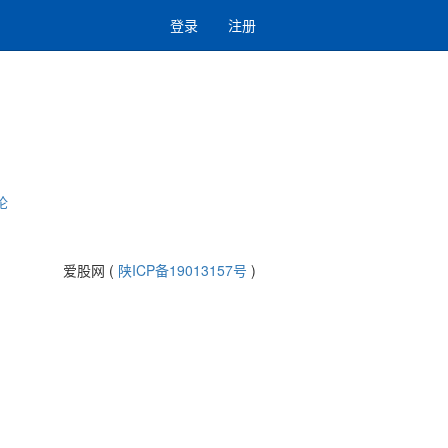
登录
注册
论
爱股网 (
陕ICP备19013157号
)