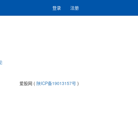
登录
注册
论
爱股网 (
陕ICP备19013157号
)