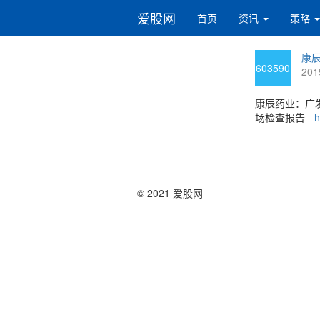
爱股网
首页
资讯
策略
康辰
603590
201
康辰药业：广
场检查报告 -
h
© 2021 爱股网