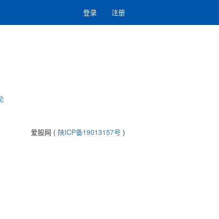
登录
注册
论
爱股网 (
陕ICP备19013157号
)