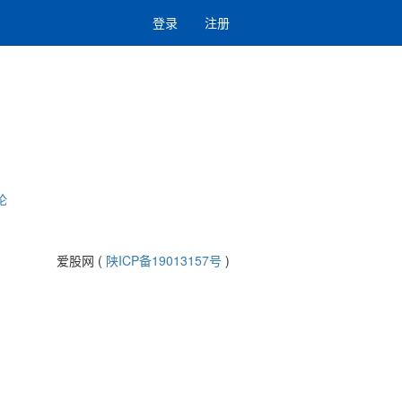
登录
注册
论
爱股网 (
陕ICP备19013157号
)