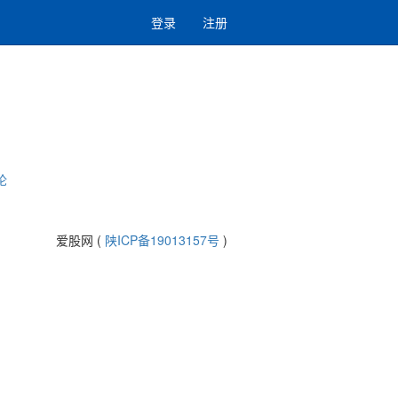
登录
注册
论
爱股网 (
陕ICP备19013157号
)