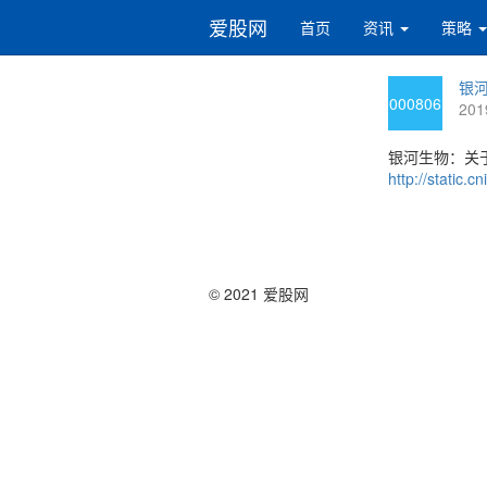
爱股网
首页
资讯
策略
银河
000806
201
银河生物：关
http://static
© 2021 爱股网