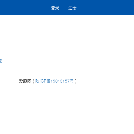
登录
注册
论
爱股网 (
陕ICP备19013157号
)