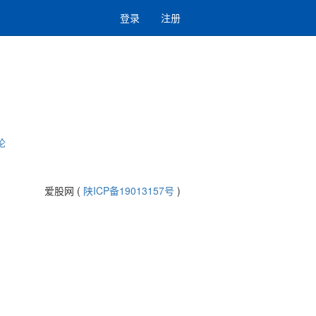
登录
注册
论
爱股网 (
陕ICP备19013157号
)