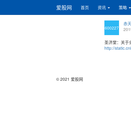
爱股网
首页
资讯
策略
赤天
600227
201
圣济堂：关于
http://static
© 2021 爱股网