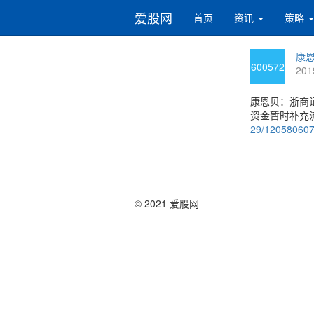
爱股网
首页
资讯
策略
康恩
600572
201
康恩贝：浙商
资金暂时补充
29/12058060
© 2021 爱股网