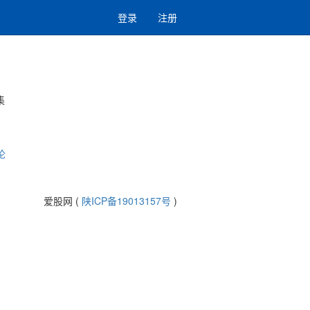
登录
注册
集
论
爱股网 (
陕ICP备19013157号
)