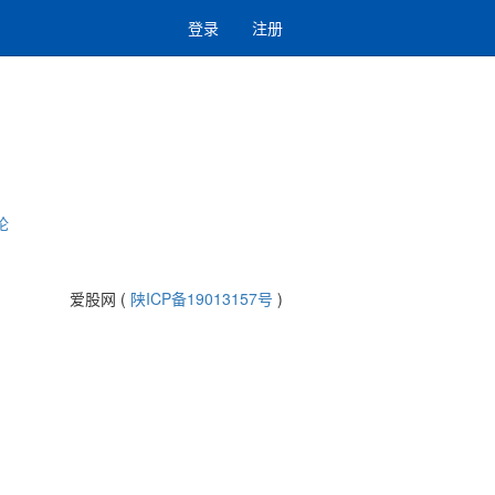
登录
注册
论
爱股网 (
陕ICP备19013157号
)