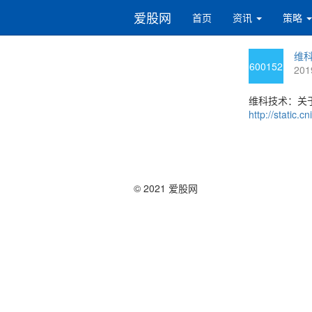
爱股网
首页
资讯
策略
维科
600152
201
维科技术：关
http://static
© 2021 爱股网