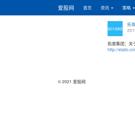
爱股网
首页
资讯
策略
拓普
601689
201
拓普集团：关
http://static
© 2021 爱股网