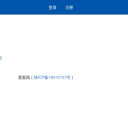
登录
注册
论
爱股网 (
陕ICP备19013157号
)