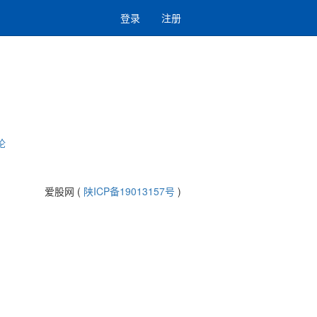
登录
注册
论
爱股网 (
陕ICP备19013157号
)