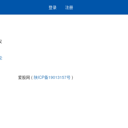
登录
注册
议
论
爱股网 (
陕ICP备19013157号
)