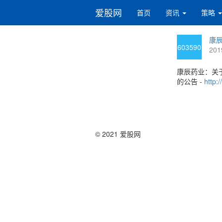
爱股网
首页
资讯
策略
康辰
603590
201
康辰药业：关
的公告 -
http:
© 2021 爱股网