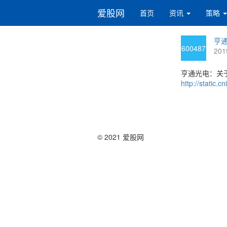
爱股网
首页
资讯
策略
亨通
600487
201
亨通光电：关于
http://static
© 2021 爱股网