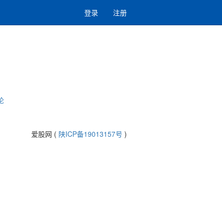
登录
注册
论
爱股网 (
陕ICP备19013157号
)