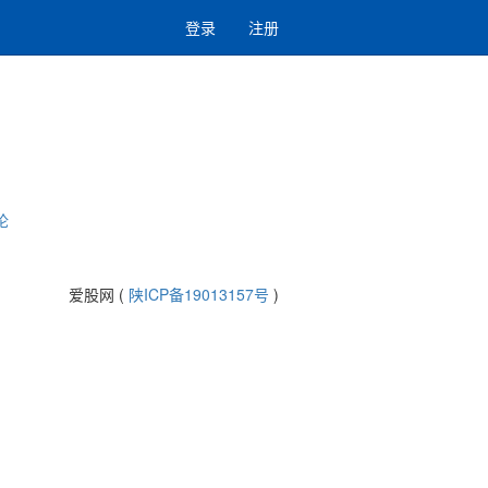
登录
注册
论
爱股网 (
陕ICP备19013157号
)