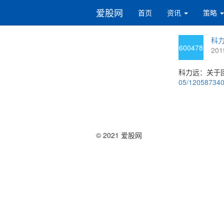
爱股网
首页
资讯
策略
科力
600478
201
科力远：关于
05/12058734
© 2021 爱股网