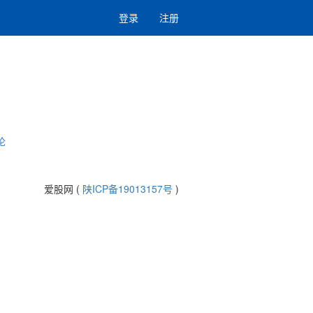
登录
注册
论
爱股网 (
陕ICP备19013157号
)