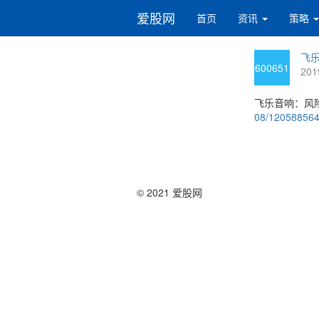
爱股网
首页
资讯
策略
飞乐
600651
201
飞乐音响：风险
08/12058856
© 2021 爱股网