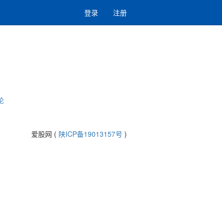
登录
注册
论
爱股网 (
陕ICP备19013157号
)