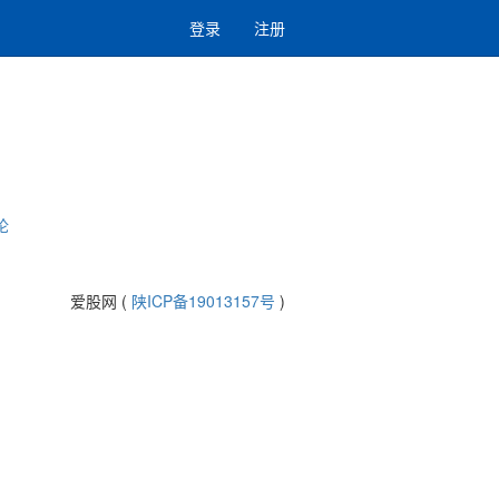
登录
注册
论
爱股网 (
陕ICP备19013157号
)