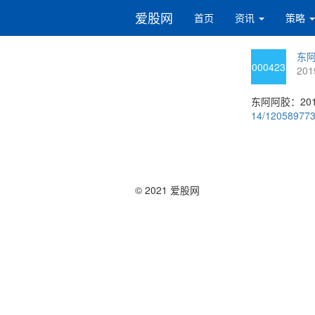
爱股网
首页
资讯
策略
东阿
000423
201
东阿阿胶：20
14/12058977
© 2021 爱股网