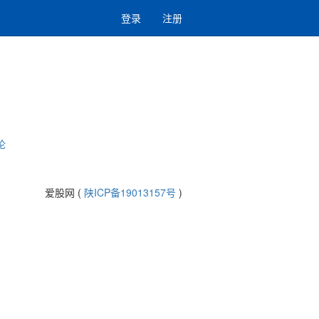
登录
注册
-
论
爱股网 (
陕ICP备19013157号
)