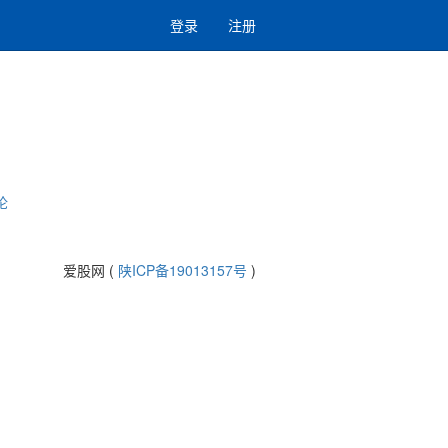
登录
注册
论
爱股网 (
陕ICP备19013157号
)