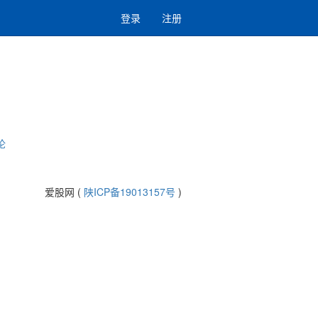
登录
注册
论
爱股网 (
陕ICP备19013157号
)