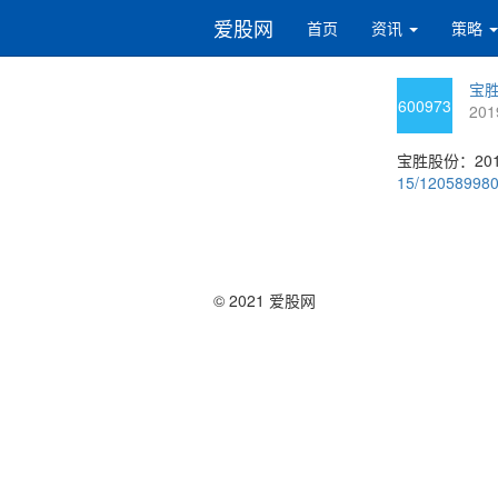
爱股网
首页
资讯
策略
宝胜
600973
201
宝胜股份：20
15/12058998
© 2021 爱股网