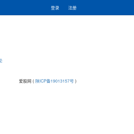
登录
注册
论
爱股网 (
陕ICP备19013157号
)