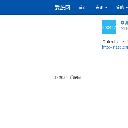
爱股网
首页
资讯
策略
亨通
600487
201
亨通光电：公
http://static
© 2021 爱股网