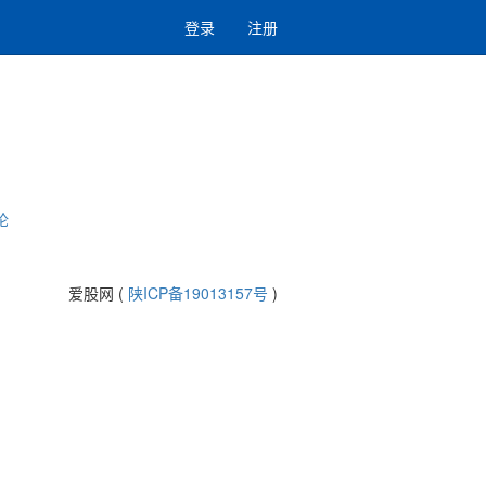
登录
注册
论
爱股网 (
陕ICP备19013157号
)