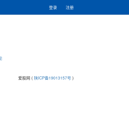
登录
注册
论
爱股网 (
陕ICP备19013157号
)