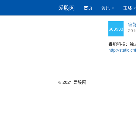
爱股网
首页
资讯
策略
睿能
603933
201
睿能科技：独
http://static
© 2021 爱股网