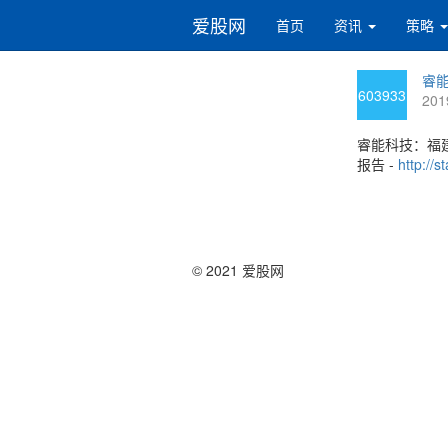
爱股网
首页
资讯
策略
睿能
603933
201
睿能科技：福
报告 -
http://
© 2021 爱股网