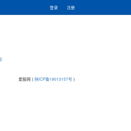
登录
注册
论
爱股网 (
陕ICP备19013157号
)