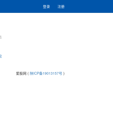
登录
注册
上
论
爱股网 (
陕ICP备19013157号
)