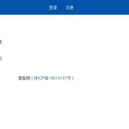
登录
注册
登
论
爱股网 (
陕ICP备19013157号
)