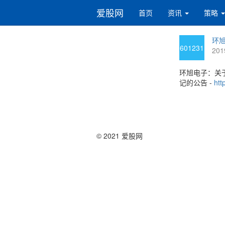
爱股网
首页
资讯
策略
环旭
601231
201
环旭电子：关
记的公告 -
htt
© 2021 爱股网