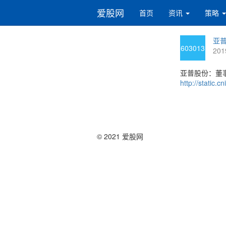
爱股网
首页
资讯
策略
亚普
603013
201
亚普股份：董
http://static
© 2021 爱股网