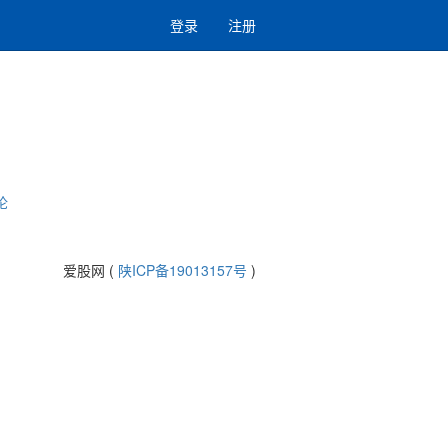
登录
注册
论
爱股网 (
陕ICP备19013157号
)