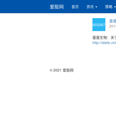
爱股网
首页
资讯
策略
基蛋
603387
201
基蛋生物：关
http://static
© 2021 爱股网