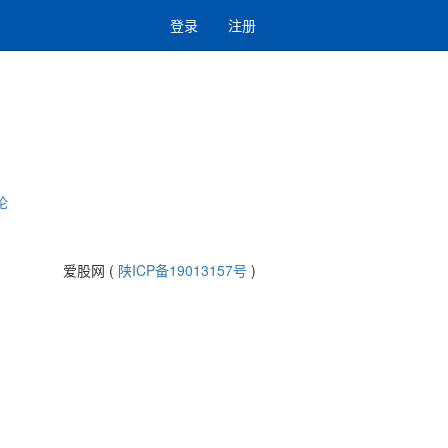
登录
注册
论
爱股网 (
陕ICP备19013157号
)