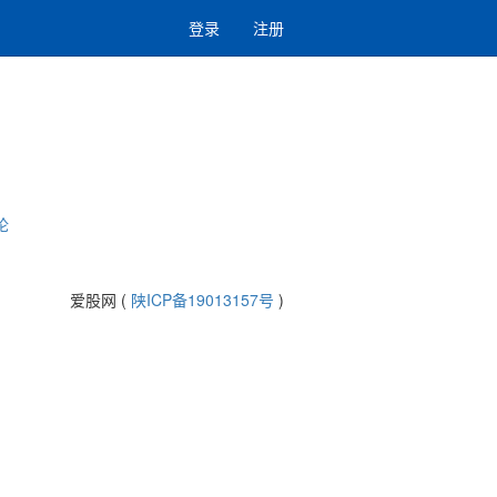
登录
注册
论
爱股网 (
陕ICP备19013157号
)