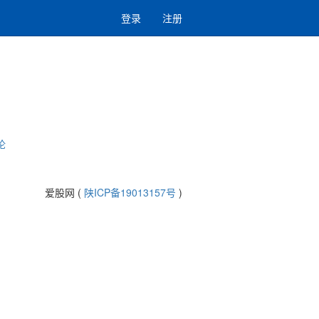
登录
注册
论
爱股网 (
陕ICP备19013157号
)