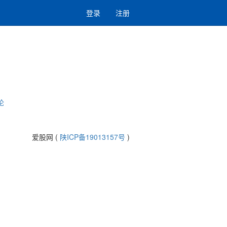
登录
注册
论
爱股网 (
陕ICP备19013157号
)