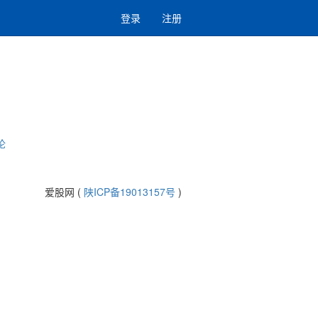
登录
注册
论
爱股网 (
陕ICP备19013157号
)