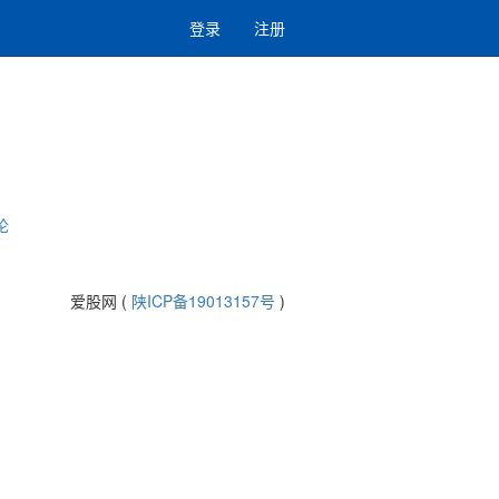
登录
注册
论
爱股网 (
陕ICP备19013157号
)