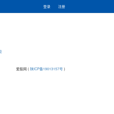
登录
注册
论
爱股网 (
陕ICP备19013157号
)