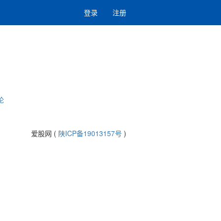
登录
注册
论
爱股网 (
陕ICP备19013157号
)