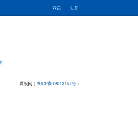
登录
注册
论
爱股网 (
陕ICP备19013157号
)