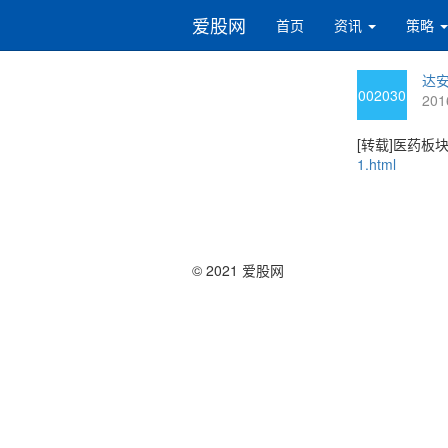
爱股网
首页
资讯
策略
达安
002030
201
[转载]医药板块
1.html
© 2021 爱股网