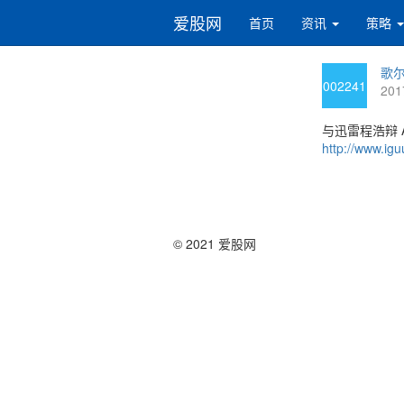
爱股网
首页
资讯
策略
歌尔
002241
201
与迅雷程浩辩 
http://www.igu
© 2021 爱股网