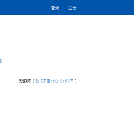
登录
注册
论
爱股网 (
陕ICP备19013157号
)