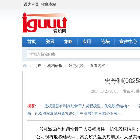
设为首页
收藏本站
首页
资讯
策略
应用
论坛
宣传中心
›
门户
›
机构研报
›
研究机构
›
查看内容
爱
史丹利(00
股
2014-10-20 00:01
|
发布者:
采
网
摘要
: 股权激励有利调动骨干人员积极性，优化股权结构： 公司
份。此次股权激励对象皆是公司中高层管理和核心业务 ...
股权激励有利调动骨干人员积极性，优化股权结构：
公司现有股权结构中，高文班先生及其亲属八人是实际控制