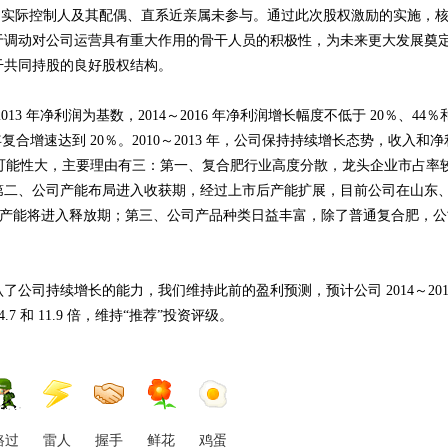
和实际控制人及其配偶、直系近亲属未参与。通过此次股权激励的实施，
于调动对公司运营具有重大作用的骨干人员的积极性，为未来更大发展奠
干共同持股的良好股权结构。
年净利润为基数，2014～2016 年净利润增长幅度不低于 20％、44％
利润年复合增速达到 20％。2010～2013 年，公司保持持续增长态势，收入
核业绩的可能性大，主要理由有三：第一、复合肥行业高度分散，龙头企业市占
第二、公司产能布局进入收获期，经过上市后产能扩展，目前公司在山东
内新布局产能将进入释放期；第三、公司产品种类日益丰富，除了普通复合肥，
。
续增长的能力，我们维持此前的盈利预测，预计公司 2014～2016 年
、14.7 和 11.9 倍，维持“推荐”投资评级。
路过
雷人
握手
鲜花
鸡蛋